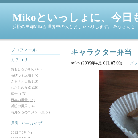
Mikoといっしょに、今日
浜松の主婦Mikoが世界中の人とおしゃべりします。 みなさん
プロフィール
キャラクター弁当
カテゴリ
miko
(
2009年4月 6日 07:00
)
|
コメン
おもしろいもの (45)
ちびっ子広場 (15)
ふるさと広島 (13)
わたしの食卓 (28)
富士山 (3)
日本の風景 (43)
浜松の風景 (54)
海外からのコメント集 (2)
月別
アーカイブ
2012年6月 (4)