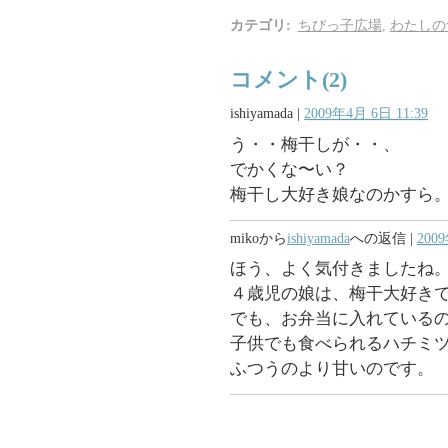
カテゴリ
:
ちびっ子広場
,
わたしの
コメント(2)
ishiyamada
|
2009年4月 6日 11:39
う・・梅干しが・・、
でかくな〜い？
梅干し大好き娘なのかすら
miko
から
ishiyamada
への返信 |
2009
ほう、よく気付きましたね
４歳児の娘は、梅干大好き
でも、お弁当に入れている
子供でも食べられるハチミ
ふつうのより甘いのです。