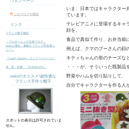
ウェブページ
いま、日本ではキャラクター
ています。
このブログを購読
テレビアニメに登場するキャ
リンク
顔を、
フランス帽子物語
食品で真似て作り、お弁当箱
「ブルターニュの主婦ブログ。
mikoも憧れ、素敵なフランス田舎暮ら
例えば、クマのプーさんの顔
し！」
キティちゃんの形のチーズな
『Lonely Journey』ロンリージャーニー
・・・が、そういった既製品
本 ‐ 音 ‐ 京都 「OCHAGAYU」
野菜やハムを切り貼りして、
mikoのオススメ!超快適な
フランス手作り帽子
自分でキャラクターを作る人