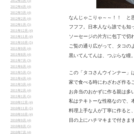
2012年5月 (5)
2012年4月 (4)
2012年3月 (4)
なんじゃこりゃ～～！！ と
2012年2月 (4)
2012年1月 (5)
フフフ。日本人なら誰でも知
2011年12月 (4)
ソーセージの片方に包丁で切
2011年11月 (4)
2011年10月 (5)
ご覧の通り広がって、
タコの
2011年9月 (4)
2011年8月 (4)
黒いてんてんは、つぶらな瞳
2011年7月 (3)
2011年6月 (4)
この
「タコさんウインナー」
2011年5月 (5)
2011年4月 (4)
家で食べる時にわざわざ作る
2011年3月 (4)
2011年2月 (4)
お弁当のおかずに作る親は多
2011年1月 (5)
私はテキトーな性格なので、本
2010年12月 (4)
2010年11月 (5)
料理上手な人が
丁寧に
作ると
2010年10月 (4)
目の上にハチマキまで付きま
2010年9月 (4)
2010年8月 (5)
2010年7月 (4)