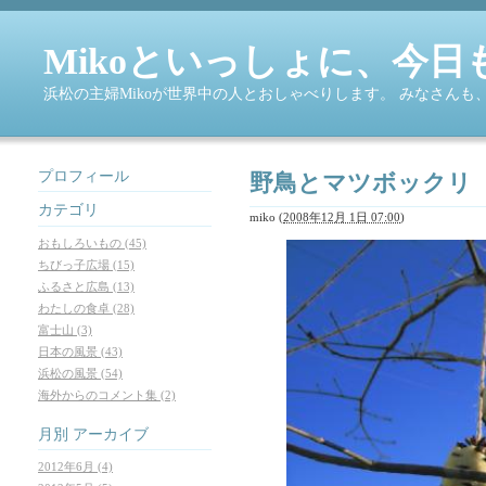
Mikoといっしょに、今日
浜松の主婦Mikoが世界中の人とおしゃべりします。 みなさん
プロフィール
野鳥とマツボックリ
カテゴリ
miko
(
2008年12月 1日 07:00
)
おもしろいもの (45)
ちびっ子広場 (15)
ふるさと広島 (13)
わたしの食卓 (28)
富士山 (3)
日本の風景 (43)
浜松の風景 (54)
海外からのコメント集 (2)
月別
アーカイブ
2012年6月 (4)