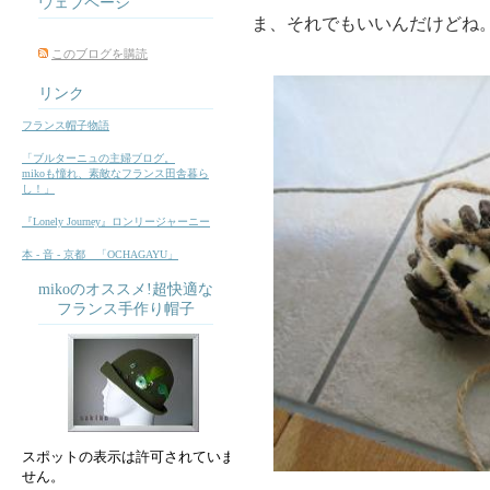
ウェブページ
ま、それでもいいんだけどね
このブログを購読
リンク
フランス帽子物語
「ブルターニュの主婦ブログ。
mikoも憧れ、素敵なフランス田舎暮ら
し！」
『Lonely Journey』ロンリージャーニー
本 ‐ 音 ‐ 京都 「OCHAGAYU」
mikoのオススメ!超快適な
フランス手作り帽子